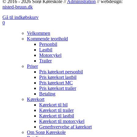
© 2016 - 2026 Sorø Køreskole //
Administration
// webdesign:
nisted-bruun.dk
Gå til
indkøbskurv
0
Velkommen
Kommende teorihold
Personbil
Lastbil
Motorcykel
Trailer
Priser
Pris kørekort personbil
Pris kørekort lastbil
Pris kørekort MC
Pris kørekort trailer
Betaling
Kørekort
Kørekort til bil
Kørekort til trailer
Kørekort til lastbil
Kørekort til motorcykel
Generhvervelse af kørekort
Om Sorø Køreskole