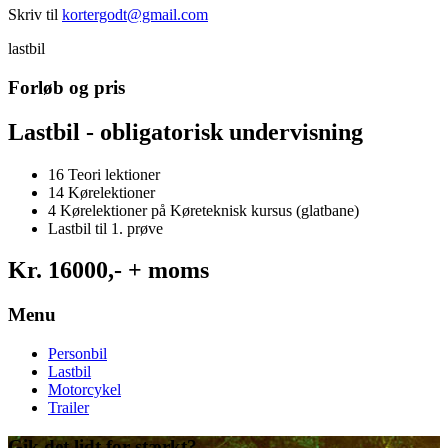
Skriv til
kortergodt@gmail.com
lastbil
Forløb og pris
Lastbil - obligatorisk undervisning
16 Teori lektioner
14 Kørelektioner
4 Kørelektioner på Køreteknisk kursus (glatbane)
Lastbil til 1. prøve
Kr. 16000,- + moms
Menu
Personbil
Lastbil
Motorcykel
Trailer
Gik det lidt for stærkt?